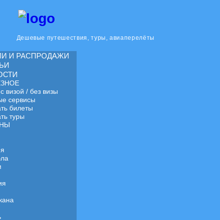
Дешевые путешествия, туры, авиаперелёты
ИИ И РАСПРОДАЖИ
ЬИ
ОСТИ
ЕЗНОЕ
с визой / без визы
ые сервисы
ать билеты
ать туры
АНЫ
я
ия
эла
м
ия
кана
ь