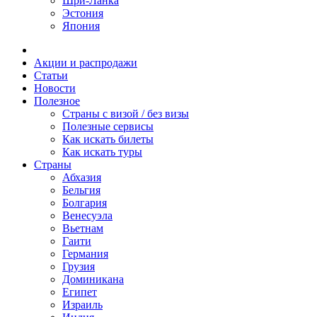
Шри-Ланка
Эстония
Япония
Акции и распродажи
Статьи
Новости
Полезное
Cтраны с визой / без визы
Полезные сервисы
Как искать билеты
Как искать туры
Страны
Абхазия
Бельгия
Болгария
Венесуэла
Вьетнам
Гаити
Германия
Грузия
Доминикана
Египет
Израиль