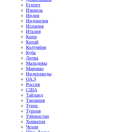
Египет
Израиль
Индия
Индонезия
Испания
Италия
Кипр
Китай
Колумбия
Куба
Литва
Мальдивы
Марокко
Нидерланды
ОАЭ
Россия
США
Тайланд
Танзания
Тунис
Турция
Узбекистан
Хорватия
Чехия