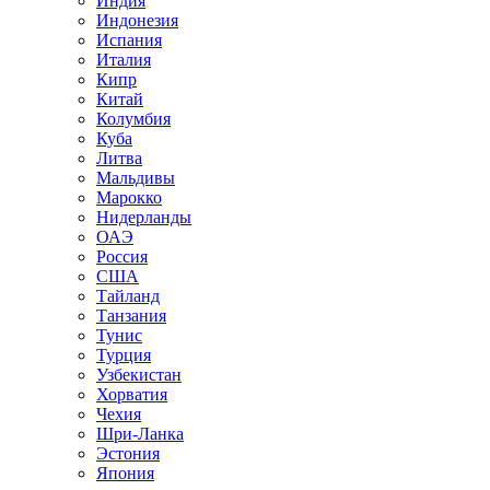
Индия
Индонезия
Испания
Италия
Кипр
Китай
Колумбия
Куба
Литва
Мальдивы
Марокко
Нидерланды
ОАЭ
Россия
США
Тайланд
Танзания
Тунис
Турция
Узбекистан
Хорватия
Чехия
Шри-Ланка
Эстония
Япония