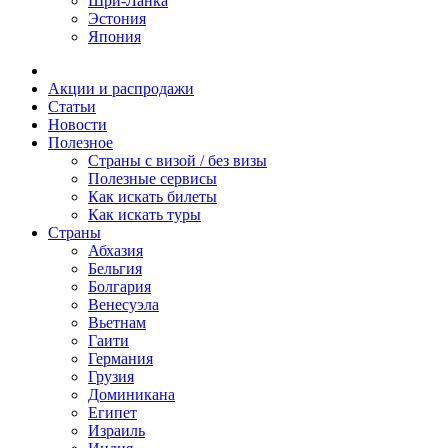
Шри-Ланка
Эстония
Япония
Акции и распродажи
Статьи
Новости
Полезное
Cтраны с визой / без визы
Полезные сервисы
Как искать билеты
Как искать туры
Страны
Абхазия
Бельгия
Болгария
Венесуэла
Вьетнам
Гаити
Германия
Грузия
Доминикана
Египет
Израиль