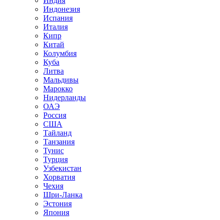
Индия
Индонезия
Испания
Италия
Кипр
Китай
Колумбия
Куба
Литва
Мальдивы
Марокко
Нидерланды
ОАЭ
Россия
США
Тайланд
Танзания
Тунис
Турция
Узбекистан
Хорватия
Чехия
Шри-Ланка
Эстония
Япония