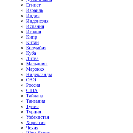
Египет
Израиль
Индия
Индонезия
Испания
Италия
Кипр
Китай
Колумбия
Куба
Литва
Мальдивы
Марокко
Нидерланды
ОАЭ
Россия
США
Тайланд
Танзания
Тунис
Турция
Узбекистан
Хорватия
Чехия