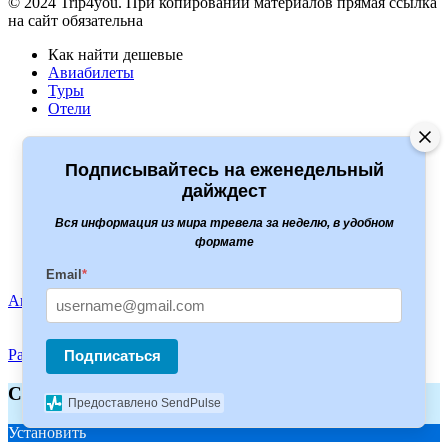
© 2024 Trip4you. При копировании материалов прямая ссылка
на сайт обязательна
Как найти дешевые
Авиабилеты
Туры
Отели
Полезное
Какая виза нужна
Подписывайтесь на еженедельный
Сервисы для путешественников
дайждест
Туры
Вся информация из мира тревела за неделю, в удобном
Level travel
формате
Travelata
Onlinetours
Email
*
Акции
Статьи
Новости
Разработка и дизайн сайта
ITmaestro
Подписаться
Скачайте приложение TRIP4YOU
Предоставлено SendPulse
Установить