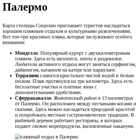
Палермо
Карта столицы Сицилии приглашает туристов насладиться
хорошим пляжным отдыхом и культурными развлечениями.
Вот топ-три красивых пляжа, которые заслуживают особого
внимания:
Монделло
. Популярный курорт с двухкилометровым
пляжем. Здесь есть шезлонги, зонты и раздевалки.
Любители активного отдыха могут заняться серфингом,
дайвингом, катанием на катере или параплане.
Терразини
славится кристально чистой водой и белым
песком. Пляж протянулся на три километра. Здесь есть
бесплатные участки и платные зоны с
дополнительными удобствами.
Сферракавалло
. Живописный район в 13 километрах
от Палермо. Он расположен между песчаными косами и
скалами. Здесь можно насладиться природной красотой
и попробовать местные гастрономические традиции. В
рыбачьей деревне работают рестораны, в которых
подают свежие морепродукты, выловленные накануне.