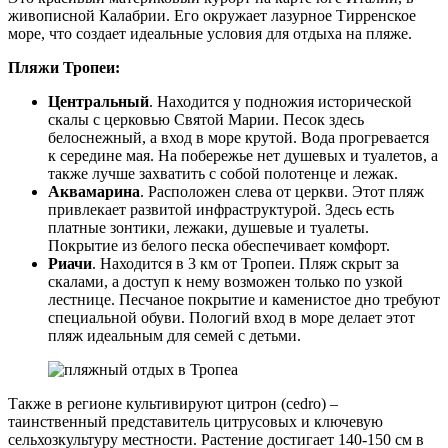
живописной Калабрии. Его окружает лазурное Тирренское
море, что создает идеальные условия для отдыха на пляже.
Пляжи Тропеи:
Центральный
. Находится у подножия исторической
скалы с церковью Святой Марии. Песок здесь
белоснежный, а вход в море крутой. Вода прогревается
к середине мая. На побережье нет душевых и туалетов, а
также лучше захватить с собой полотенце и лежак.
Аквамарина
. Расположен слева от церкви. Этот пляж
привлекает развитой инфраструктурой. Здесь есть
платные зонтики, лежаки, душевые и туалеты.
Покрытие из белого песка обеспечивает комфорт.
Риачи
. Находится в 3 км от Тропеи. Пляж скрыт за
скалами, а доступ к нему возможен только по узкой
лестнице. Песчаное покрытие и каменистое дно требуют
специальной обуви. Пологий вход в море делает этот
пляж идеальным для семей с детьми.
Также в регионе культивируют цитрон (cedro) –
таинственный представитель цитрусовых и ключевую
сельхозкультуру местности. Растение достигает 140-150 см в