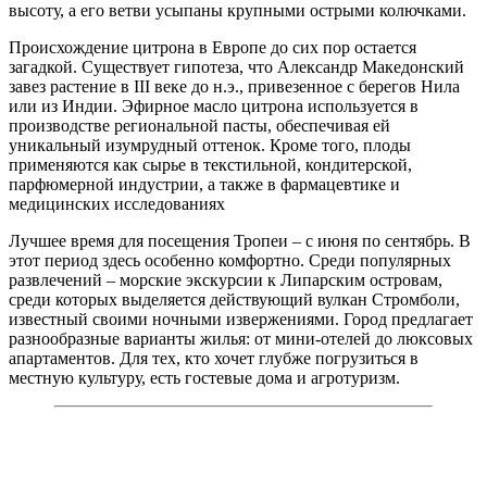
высоту, а его ветви усыпаны крупными острыми колючками.
Происхождение цитрона в Европе до сих пор остается
загадкой. Существует гипотеза, что Александр Македонский
завез растение в III веке до н.э., привезенное с берегов Нила
или из Индии. Эфирное масло цитрона используется в
производстве региональной пасты, обеспечивая ей
уникальный изумрудный оттенок. Кроме того, плоды
применяются как сырье в текстильной, кондитерской,
парфюмерной индустрии, а также в фармацевтике и
медицинских исследованиях
Лучшее время для посещения Тропеи – с июня по сентябрь. В
этот период здесь особенно комфортно. Среди популярных
развлечений – морские экскурсии к Липарским островам,
среди которых выделяется действующий вулкан Стромболи,
известный своими ночными извержениями. Город предлагает
разнообразные варианты жилья: от мини-отелей до люксовых
апартаментов. Для тех, кто хочет глубже погрузиться в
местную культуру, есть гостевые дома и агротуризм.