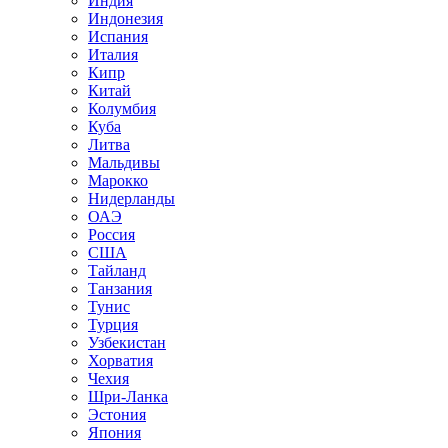
Индия
Индонезия
Испания
Италия
Кипр
Китай
Колумбия
Куба
Литва
Мальдивы
Марокко
Нидерланды
ОАЭ
Россия
США
Тайланд
Танзания
Тунис
Турция
Узбекистан
Хорватия
Чехия
Шри-Ланка
Эстония
Япония