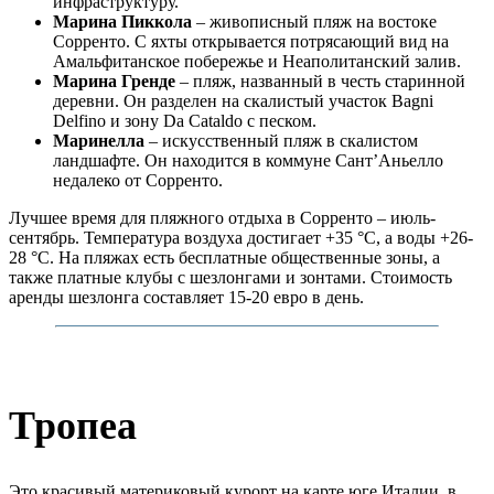
инфраструктуру.
Марина Пиккола
– живописный пляж на востоке
Сорренто. С яхты открывается потрясающий вид на
Амальфитанское побережье и Неаполитанский залив.
Марина Гренде
– пляж, названный в честь старинной
деревни. Он разделен на скалистый участок Bagni
Delfino и зону Da Cataldo с песком.
Маринелла
– искусственный пляж в скалистом
ландшафте. Он находится в коммуне Сант’Аньелло
недалеко от Сорренто.
Лучшее время для пляжного отдыха в Сорренто – июль-
сентябрь. Температура воздуха достигает +35 °С, а воды +26-
28 °С. На пляжах есть бесплатные общественные зоны, а
также платные клубы с шезлонгами и зонтами. Стоимость
аренды шезлонга составляет 15-20 евро в день.
Тропеа
Это красивый материковый курорт на карте юге Италии, в