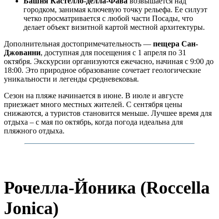
Башня Кастелло-делла-Фава
возвышается над
городком, занимая ключевую точку рельефа. Ее силуэт
четко просматривается с любой части Посады, что
делает объект визитной картой местной архитектуры.
Дополнительная достопримечательность —
пещера Сан-
Джованни
, доступная для посещения с 1 апреля по 31
октября. Экскурсии организуются ежечасно, начиная с 9:00 до
18:00. Это природное образование сочетает геологические
уникальности и легенды средневековья.
Сезон на пляже начинается в июне. В июле и августе
приезжает много местных жителей. С сентября цены
снижаются, а туристов становится меньше. Лучшее время для
отдыха – с мая по октябрь, когда погода идеальна для
пляжного отдыха.
Рочелла-Йоника (Roccella
Jonica)