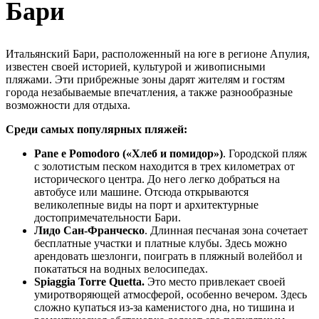
Бари
Итальянский Бари, расположенный на юге в регионе Апулия,
известен своей историей, культурой и живописными
пляжами. Эти прибрежные зоны дарят жителям и гостям
города незабываемые впечатления, а также разнообразные
возможности для отдыха.
Среди самых популярных пляжей:
Pane e Pomodoro («Хлеб и помидор»)
. Городской пляж
с золотистым песком находится в трех километрах от
исторического центра. До него легко добраться на
автобусе или машине. Отсюда открываются
великолепные виды на порт и архитектурные
достопримечательности Бари.
Лидо Сан-Франческо
. Длинная песчаная зона сочетает
бесплатные участки и платные клубы. Здесь можно
арендовать шезлонги, поиграть в пляжный волейбол и
покататься на водных велосипедах.
Spiaggia Torre Quetta.
Это место привлекает своей
умиротворяющей атмосферой, особенно вечером. Здесь
сложно купаться из-за каменистого дна, но тишина и