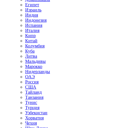
Египет
Израиль
Индия
Индонезия
Испания
Италия
Кипр
Китай
Колумбия
Куба
Литва
Мальдивы
Марокко
Нидерланды
ОАЭ
Россия
США
Тайланд
Танзания
Тунис
Турция
Узбекистан
Хорватия
Чехия