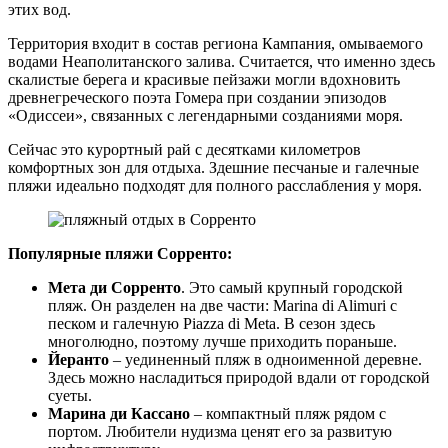
этих вод.
Территория входит в состав региона Кампания, омываемого
водами Неаполитанского залива. Считается, что именно здесь
скалистые берега и красивые пейзажи могли вдохновить
древнегреческого поэта Гомера при создании эпизодов
«Одиссеи», связанных с легендарными созданиями моря.
Сейчас это курортный рай с десятками километров
комфортных зон для отдыха. Здешние песчаные и галечные
пляжи идеально подходят для полного расслабления у моря.
Популярные пляжи Сорренто:
Мета ди Сорренто
. Это самый крупный городской
пляж. Он разделен на две части: Marina di Alimuri с
песком и галечную Piazza di Meta. В сезон здесь
многолюдно, поэтому лучше приходить пораньше.
Йеранто
– уединенный пляж в одноименной деревне.
Здесь можно насладиться природой вдали от городской
суеты.
Марина ди Кассано
– компактный пляж рядом с
портом. Любители нудизма ценят его за развитую