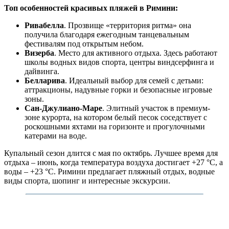
Топ особенностей красивых пляжей в Римини:
Ривабелла
. Прозвище «территория ритма» она
получила благодаря ежегодным танцевальным
фестивалям под открытым небом.
Визерба
. Место для активного отдыха. Здесь работают
школы водных видов спорта, центры виндсерфинга и
дайвинга.
Белларива
. Идеальный выбор для семей с детьми:
аттракционы, надувные горки и безопасные игровые
зоны.
Сан-Джулиано-Маре
. Элитный участок в премиум-
зоне курорта, на котором белый песок соседствует с
роскошными яхтами на горизонте и прогулочными
катерами на воде.
Купальный сезон длится с мая по октябрь. Лучшее время для
отдыха – июнь, когда температура воздуха достигает +27 °С, а
воды – +23 °С. Римини предлагает пляжный отдых, водные
виды спорта, шопинг и интересные экскурсии.