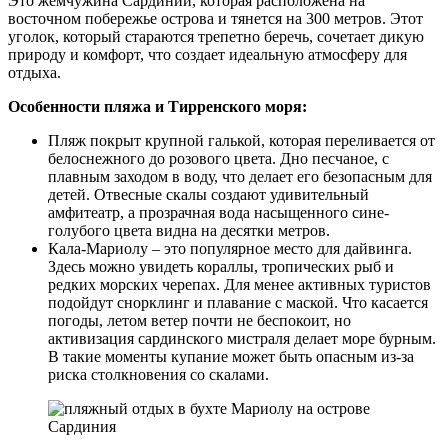
Это жемчужина Сардинии, которая расположена на
восточном побережье острова и тянется на 300 метров. Этот
уголок, который стараются трепетно беречь, сочетает дикую
природу и комфорт, что создает идеальную атмосферу для
отдыха.
Особенности пляжа и Тирренского моря:
Пляж покрыт крупной галькой, которая переливается от
белоснежного до розового цвета. Дно песчаное, с
плавным заходом в воду, что делает его безопасным для
детей. Отвесные скалы создают удивительный
амфитеатр, а прозрачная вода насыщенного сине-
голубого цвета видна на десятки метров.
Кала-Мариолу – это популярное место для дайвинга.
Здесь можно увидеть кораллы, тропических рыб и
редких морских черепах. Для менее активных туристов
подойдут снорклинг и плавание с маской. Что касается
погоды, летом ветер почти не беспокоит, но
активизация сардинского мистраля делает море бурным.
В такие моменты купание может быть опасным из-за
риска столкновения со скалами.