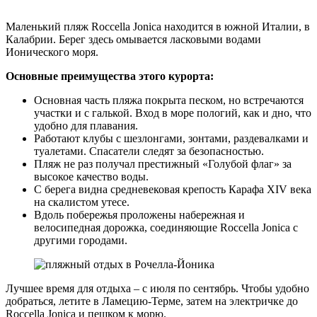
Маленький пляж Roccella Jonica находится в южной Италии, в
Калабрии. Берег здесь омывается ласковыми водами
Ионического моря.
Основные преимущества этого курорта:
Основная часть пляжа покрыта песком, но встречаются
участки и с галькой. Вход в море пологий, как и дно, что
удобно для плавания.
Работают клубы с шезлонгами, зонтами, раздевалками и
туалетами. Спасатели следят за безопасностью.
Пляж не раз получал престижный «Голубой флаг» за
высокое качество воды.
С берега видна средневековая крепость Карафа XIV века
на скалистом утесе.
Вдоль побережья проложены набережная и
велосипедная дорожка, соединяющие Roccella Jonica с
другими городами.
Лучшее время для отдыха – с июля по сентябрь. Чтобы удобно
добраться, летите в Ламецию-Терме, затем на электричке до
Roccella Jonica и пешком к морю.