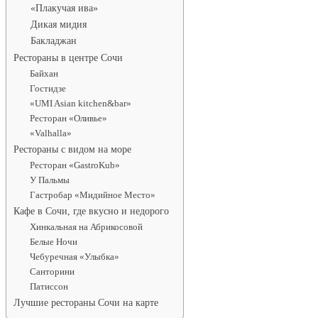
«Плакучая ива»
Дикая мидия
Бакладжан
Рестораны в центре Сочи
Байхан
Гостидзе
«UMI Asian kitchen&bar»
Ресторан «Оливье»
«Valhalla»
Рестораны с видом на море
Ресторан «GastroKub»
У Пальмы
Гастробар «Мидийное Место»
Кафе в Сочи, где вкусно и недорого
Хинкальная на Абрикосовой
Белые Ночи
Чебуречная «Улыбка»
Санторини
Патиссон
Лучшие рестораны Сочи на карте