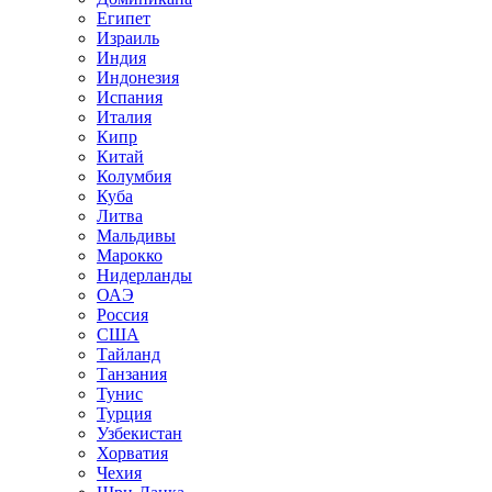
Египет
Израиль
Индия
Индонезия
Испания
Италия
Кипр
Китай
Колумбия
Куба
Литва
Мальдивы
Марокко
Нидерланды
ОАЭ
Россия
США
Тайланд
Танзания
Тунис
Турция
Узбекистан
Хорватия
Чехия