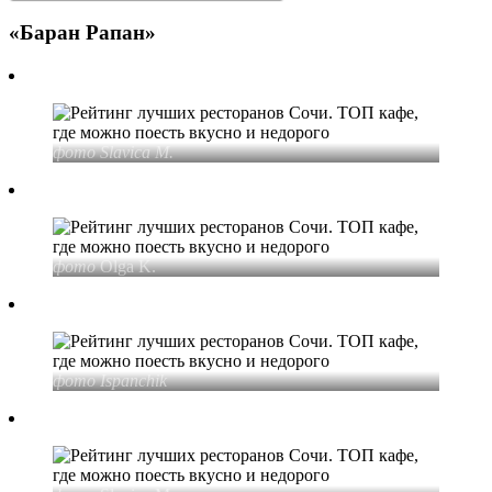
«Баран Рапан»
фото Slavica M.
фото
Olga K.
фото Ispanchik