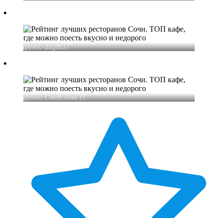
фото dugin37
фото Светлана П.