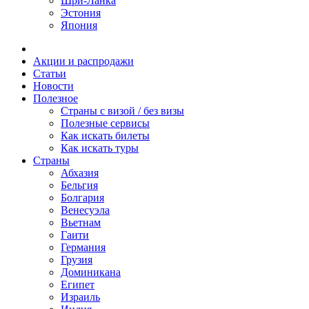
Шри-Ланка
Эстония
Япония
Акции и распродажи
Статьи
Новости
Полезное
Cтраны с визой / без визы
Полезные сервисы
Как искать билеты
Как искать туры
Страны
Абхазия
Бельгия
Болгария
Венесуэла
Вьетнам
Гаити
Германия
Грузия
Доминикана
Египет
Израиль