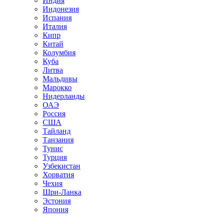
Индия
Индонезия
Испания
Италия
Кипр
Китай
Колумбия
Куба
Литва
Мальдивы
Марокко
Нидерланды
ОАЭ
Россия
США
Тайланд
Танзания
Тунис
Турция
Узбекистан
Хорватия
Чехия
Шри-Ланка
Эстония
Япония