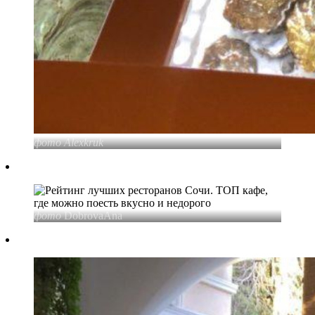
фото Alexkruk
фото
DobrovaAna