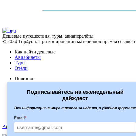
Дешевые путешествия, туры, авиаперелёты
© 2024 Trip4you. При копировании материалов прямая ссылка н
Как найти дешевые
Авиабилеты
Туры
Отели
Полезное
Какая виза нужна
Сервисы для путешественников
Подписывайтесь на еженедельный
дайждест
Туры
Level travel
Вся информация из мира тревела за неделю, в удобном формате
Travelata
Onlinetours
Email
*
Акции
Статьи
Новости