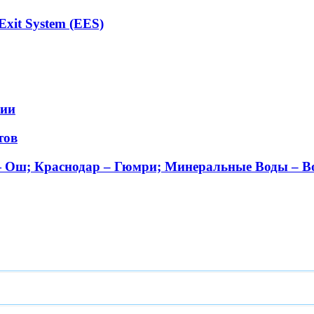
xit System (EES)
сии
тов
— Ош; Краснодар – Гюмри; Минеральные Воды – В