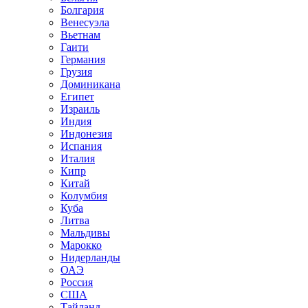
Болгария
Испания
Венесуэла
Италия
Вьетнам
Кипр
Гаити
Китай
Германия
Колумбия
Грузия
Куба
Доминикана
Литва
Египет
Мальдивы
Израиль
Марокко
Индия
Нидерланды
Индонезия
ОАЭ
Испания
Россия
Италия
США
Кипр
Тайланд
Китай
Танзания
Колумбия
Тунис
Куба
Турция
Литва
Узбекистан
Мальдивы
Хорватия
Марокко
Чехия
Нидерланды
Шри-Ланка
ОАЭ
Эстония
Россия
Япония
США
Тайланд