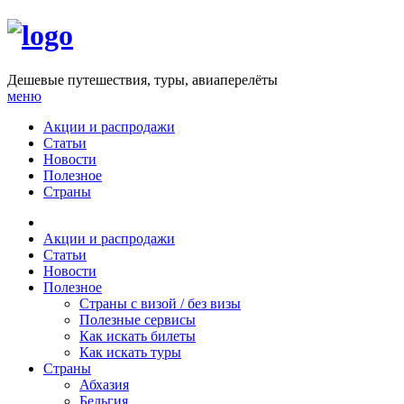
Дешевые путешествия, туры, авиаперелёты
меню
Акции и распродажи
Статьи
Новости
Полезное
Страны
Cтраны с визой / без визы
Полезные сервисы
Абхазия
Как искать билеты
Бельгия
Акции и распродажи
Как искать туры
Болгария
Статьи
Венесуэла
Новости
Вьетнам
Полезное
Гаити
Cтраны с визой / без визы
Германия
Полезные сервисы
Грузия
Как искать билеты
Доминикана
Как искать туры
Египет
Страны
Израиль
Абхазия
Индия
Бельгия
Индонезия