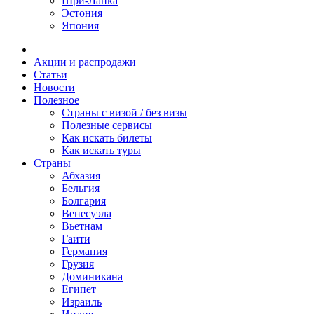
Шри-Ланка
Эстония
Япония
Акции и распродажи
Статьи
Новости
Полезное
Cтраны с визой / без визы
Полезные сервисы
Как искать билеты
Как искать туры
Страны
Абхазия
Бельгия
Болгария
Венесуэла
Вьетнам
Гаити
Германия
Грузия
Доминикана
Египет
Израиль