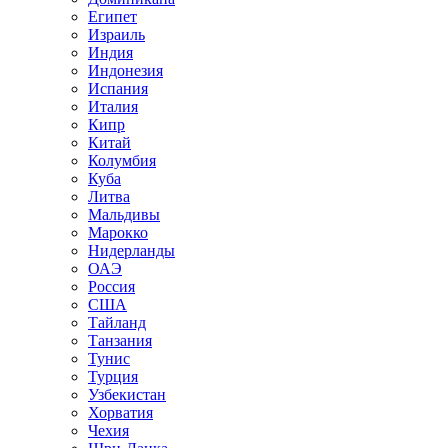
Египет
Израиль
Индия
Индонезия
Испания
Италия
Кипр
Китай
Колумбия
Куба
Литва
Мальдивы
Марокко
Нидерланды
ОАЭ
Россия
США
Тайланд
Танзания
Тунис
Турция
Узбекистан
Хорватия
Чехия