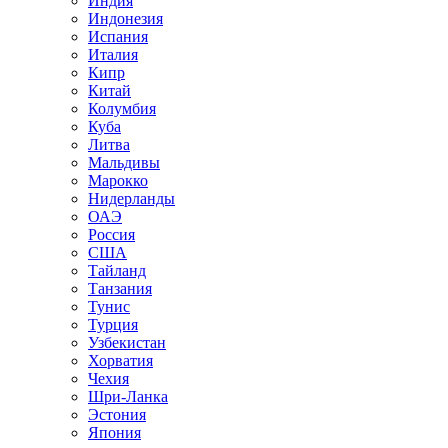
Индия
Индонезия
Испания
Италия
Кипр
Китай
Колумбия
Куба
Литва
Мальдивы
Марокко
Нидерланды
ОАЭ
Россия
США
Тайланд
Танзания
Тунис
Турция
Узбекистан
Хорватия
Чехия
Шри-Ланка
Эстония
Япония