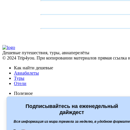
Дешевые путешествия, туры, авиаперелёты
© 2024 Trip4you. При копировании материалов прямая ссылка н
Как найти дешевые
Авиабилеты
Туры
Отели
Полезное
Какая виза нужна
Сервисы для путешественников
Подписывайтесь на еженедельный
дайждест
Туры
Level travel
Вся информация из мира тревела за неделю, в удобном формате
Travelata
Onlinetours