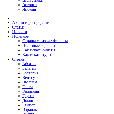
Шри-Ланка
Эстония
Япония
Акции и распродажи
Статьи
Новости
Полезное
Cтраны с визой / без визы
Полезные сервисы
Как искать билеты
Как искать туры
Страны
Абхазия
Бельгия
Болгария
Венесуэла
Вьетнам
Гаити
Германия
Грузия
Доминикана
Египет
Израиль