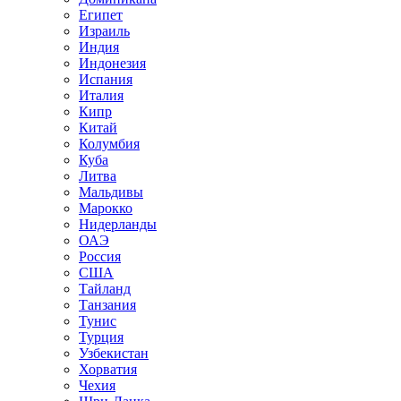
Египет
Израиль
Индия
Индонезия
Испания
Италия
Кипр
Китай
Колумбия
Куба
Литва
Мальдивы
Марокко
Нидерланды
ОАЭ
Россия
США
Тайланд
Танзания
Тунис
Турция
Узбекистан
Хорватия
Чехия