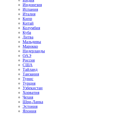
Индия
Индонезия
Испания
Италия
Кипр
Китай
Колумбия
Куба
Литва
Мальдивы
Марокко
Нидерланды
ОАЭ
Россия
США
Тайланд
Танзания
Тунис
Турция
Узбекистан
Хорватия
Чехия
Шри-Ланка
Эстония
Япония