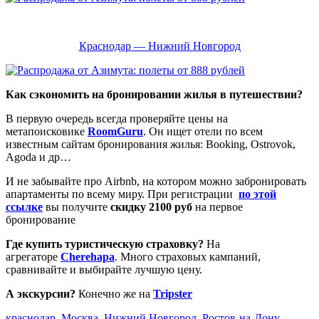
Краснодар — Нижний Новгород
Как сэкономить на бронировании жилья в путешествии?
В первую очередь всегда проверяйте цены на
метапоисковике
RoomGuru
. Он ищет отели по всем
известным сайтам бронирования жилья: Booking, Ostrovok,
Agoda и др…
И не забывайте про Airbnb, на котором можно забронировать
апартаменты по всему миру. При регистрации
по этой
ссылке
вы получите
скидку 2100 руб
на первое
бронирование
Где купить туристическую страховку?
На
агрегаторе
Cherehapa
. Много страховых кампаний,
сравнивайте и выбирайте лучшую цену.
А экскурсии?
Конечно же на
Tripster
краснодар
,
Москва
,
Нижний Новгород
,
Ростов-на-Дону
,