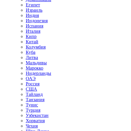
Египет
Израиль
Индия
Индонезия
Испания
Италия
Кипр
Китай
Колумбия
Куба
Литва
Мальдивы
Марокко
Нидерланды
ОАЭ
Россия
США
Тайланд
Танзания
Тунис
Турция
Узбекистан
Хорватия
Чехия