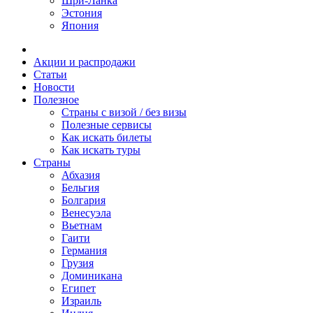
Шри-Ланка
Эстония
Япония
Акции и распродажи
Статьи
Новости
Полезное
Cтраны с визой / без визы
Полезные сервисы
Как искать билеты
Как искать туры
Страны
Абхазия
Бельгия
Болгария
Венесуэла
Вьетнам
Гаити
Германия
Грузия
Доминикана
Египет
Израиль