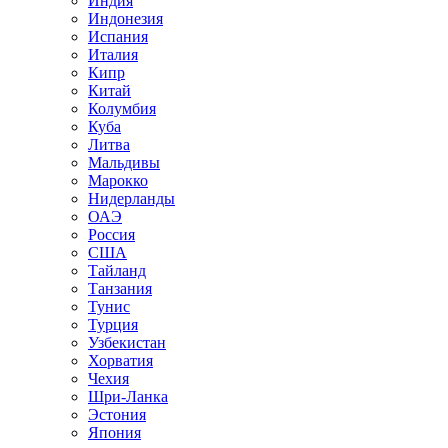
Индия
Индонезия
Испания
Италия
Кипр
Китай
Колумбия
Куба
Литва
Мальдивы
Марокко
Нидерланды
ОАЭ
Россия
США
Тайланд
Танзания
Тунис
Турция
Узбекистан
Хорватия
Чехия
Шри-Ланка
Эстония
Япония