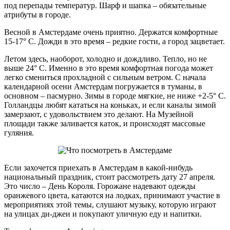
под перепады температур. Шарф и шапка – обязательные
атрибуты в городе.
Весной в Амстердаме очень приятно. Держатся комфортные
15-17° C. Дожди в это время – редкие гости, а город зацветает.
Летом здесь, наоборот, холодно и дождливо. Тепло, но не
выше 24° C. Именно в это время комфортная погода может
легко смениться прохладной с сильным ветром. С начала
календарной осени Амстердам погружается в туманы, в
основном – пасмурно. Зимы в городе мягкие, не ниже +2-5° C.
Голландцы любят кататься на коньках, и если каналы зимой
замерзают, с удовольствием это делают. На Музейной
площади также заливается каток, и происходят массовые
гуляния.
Если захочется приехать в Амстердам в какой-нибудь
национальный праздник, стоит рассмотреть дату 27 апреля.
Это число – День Короля. Горожане надевают одежды
оранжевого цвета, катаются на лодках, принимают участие в
мероприятиях этой темы, слушают музыку, которую играют
на улицах ди-джеи и покупают уличную еду и напитки.