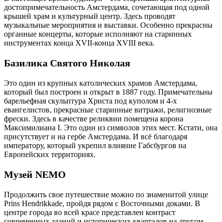
достопримечательность Амстердама, сочетающая под одной
крышей храм и культурный центр. Здесь проводят
музыкальные мероприятия и выставки. Особенно прекрасны
органные концерты, которые исполняют на старинных
инструментах конца XVII-конца XVIII века.
Базилика Святого Николая
Это один из крупных католических храмов Амстердама,
который был построен и открыт в 1887 году. Примечательны
барельефная скульптура Христа под куполом и 4-х
евангелистов, прекрасные старинные витражи, религиозные
фрески. Здесь в качестве реликвии помещена корона
Максимилиана I. Это один из символов этих мест. Кстати, она
присутствует и на гербе Амстердама. И всё благодаря
императору, который укрепил влияние Габсбургов на
Европейских территориях.
Музей NEMO
Продолжить свое путешествие можно по знаменитой улице
Prins Hendrikkade, пройдя рядом с Восточными доками. В
центре города во всей красе представлен контраст
современных зданий и исторических кварталов на другом