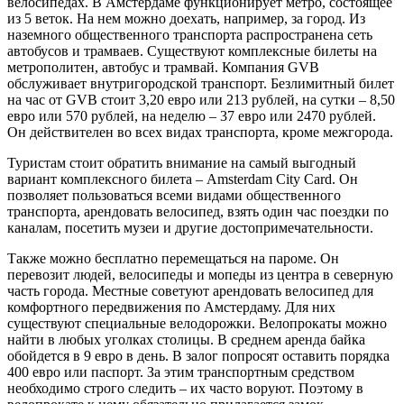
велосипедах. В Амстердаме функционирует метро, состоящее
из 5 веток. На нем можно доехать, например, за город. Из
наземного общественного транспорта распространена сеть
автобусов и трамваев. Существуют комплексные билеты на
метрополитен, автобус и трамвай. Компания GVB
обслуживает внутригородской транспорт. Безлимитный билет
на час от GVB стоит 3,20 евро или 213 рублей, на сутки – 8,50
евро или 570 рублей, на неделю – 37 евро или 2470 рублей.
Он действителен во всех видах транспорта, кроме межгорода.
Туристам стоит обратить внимание на самый выгодный
вариант комплексного билета – Amsterdam City Card. Он
позволяет пользоваться всеми видами общественного
транспорта, арендовать велосипед, взять один час поездки по
каналам, посетить музеи и другие достопримечательности.
Также можно бесплатно перемещаться на пароме. Он
перевозит людей, велосипеды и мопеды из центра в северную
часть города. Местные советуют арендовать велосипед для
комфортного передвижения по Амстердаму. Для них
существуют специальные велодорожки. Велопрокаты можно
найти в любых уголках столицы. В среднем аренда байка
обойдется в 9 евро в день. В залог попросят оставить порядка
400 евро или паспорт. За этим транспортным средством
необходимо строго следить – их часто воруют. Поэтому в