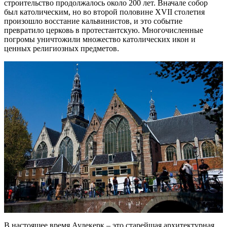
строительство продолжалось около 200 лет. Вначале собор
был католическим, но во второй половине XVII столетия
произошло восстание кальвинистов, и это событие
превратило церковь в протестантскую. Многочисленные
погромы уничтожили множество католических икон и
ценных религиозных предметов.
В настоящее время Аудекерк – это старейшая архитектурная