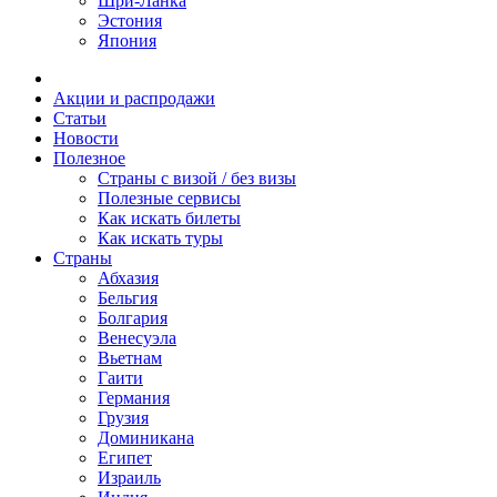
Шри-Ланка
Эстония
Япония
Акции и распродажи
Статьи
Новости
Полезное
Cтраны с визой / без визы
Полезные сервисы
Как искать билеты
Как искать туры
Страны
Абхазия
Бельгия
Болгария
Венесуэла
Вьетнам
Гаити
Германия
Грузия
Доминикана
Египет
Израиль