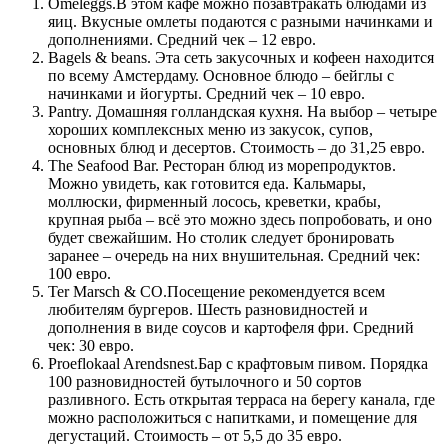
Omeleggs.В этом кафе можно позавтракать блюдами из
яиц. Вкусные омлеты подаются с разными начинками и
дополнениями. Средний чек – 12 евро.
Bagels & beans. Эта сеть закусочных и кофеен находится
по всему Амстердаму. Основное блюдо – бейглы с
начинками и йогурты. Средний чек – 10 евро.
Pantry. Домашняя голландская кухня. На выбор – четыре
хороших комплексных меню из закусок, супов,
основных блюд и десертов. Стоимость – до 31,25 евро.
The Seafood Bar. Ресторан блюд из морепродуктов.
Можно увидеть, как готовится еда. Кальмары,
моллюски, фирменный лосось, креветки, крабы,
крупная рыба – всё это можно здесь попробовать, и оно
будет свежайшим. Но столик следует бронировать
заранее – очередь на них внушительная. Средний чек:
100 евро.
Ter Marsch & CO.Посещение рекомендуется всем
любителям бургеров. Шесть разновидностей и
дополнения в виде соусов и картофеля фри. Средний
чек: 30 евро.
Proeflokaal Arendsnest.Бар с крафтовым пивом. Порядка
100 разновидностей бутылочного и 50 сортов
разливного. Есть открытая терраса на берегу канала, где
можно расположиться с напитками, и помещение для
дегустаций. Стоимость – от 5,5 до 35 евро.