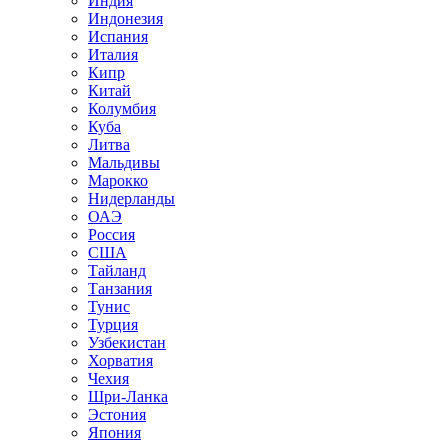
Индия
Индонезия
Испания
Италия
Кипр
Китай
Колумбия
Куба
Литва
Мальдивы
Марокко
Нидерланды
ОАЭ
Россия
США
Тайланд
Танзания
Тунис
Турция
Узбекистан
Хорватия
Чехия
Шри-Ланка
Эстония
Япония