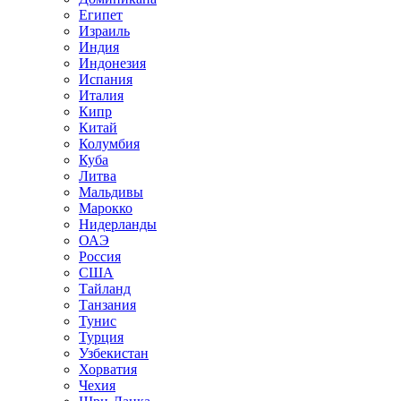
Египет
Израиль
Индия
Индонезия
Испания
Италия
Кипр
Китай
Колумбия
Куба
Литва
Мальдивы
Марокко
Нидерланды
ОАЭ
Россия
США
Тайланд
Танзания
Тунис
Турция
Узбекистан
Хорватия
Чехия