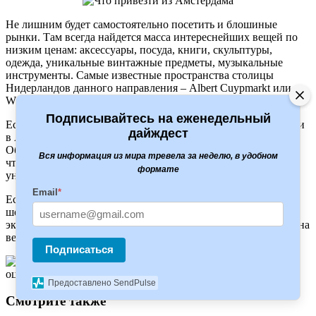
Не лишним будет самостоятельно посетить и блошиные
рынки. Там всегда найдется масса интереснейших вещей по
низким ценам: аксессуары, посуда, книги, скульптуры,
одежда, уникальные винтажные предметы, музыкальные
инструменты. Самые известные пространства столицы
Нидерландов данного направления – Albert Cuypmarkt или
Waterlooplein Market.
Подписывайтесь на еженедельный
Если любители флористики и садоводства впервые приехали
дайждест
в Амстердам, что посмотреть им для своего хобби?
Обязательно стоит зайти на цветочный рынок Bloemenmarkt,
Вся информация из мира тревела за неделю, в удобном
чтобы купить луковицы настоящих голландских тюльпанов
формате
уникальных сортов.
Email
*
Если позволяет кошелек, можно заглянуть в дизайнерские
шоу-румы, где наверняка найдутся любопытные
эксклюзивные вещи. Ведь голландские дизайнеры славятся на
весь мир.
Подписаться
(Пока
оценок нет)
Предоставлено SendPulse
Смотрите
также