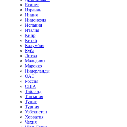
Египет
Израиль
Индия
Индонезия
Испания
Италия
Кипр
Китай
Колумбия
Куба
Литва
Мальдивы
Марокко
Нидерланды
ОАЭ
Россия
США
Тайланд
Танзания
Тунис
Турция
Узбекистан
Хорватия
Чехия