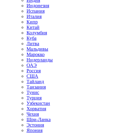
Индия
Индонезия
Испания
Италия
Кипр
Китай
Колумбия
Куба
Литва
Мальдивы
Марокко
Нидерланды
ОАЭ
Россия
США
Тайланд
Танзания
Тунис
Турция
Узбекистан
Хорватия
Чехия
Шри-Ланка
Эстония
Япония