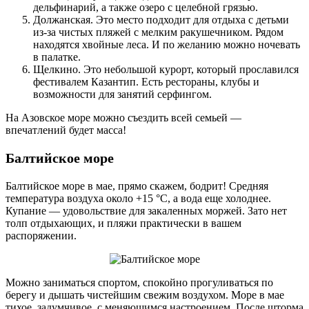
дельфинарий, а также озеро с целебной грязью.
Должанская. Это место подходит для отдыха с детьми
из-за чистых пляжей с мелким ракушечником. Рядом
находятся хвойные леса. И по желанию можно ночевать
в палатке.
Щелкино. Это небольшой курорт, который прославился
фестивалем Казантип. Есть рестораны, клубы и
возможности для занятий серфингом.
На Азовское море можно съездить всей семьей —
впечатлений будет масса!
Балтийское море
Балтийское море в мае, прямо скажем, бодрит! Средняя
температура воздуха около +15 °C, а вода еще холоднее.
Купание — удовольствие для закаленных моржей. Зато нет
толп отдыхающих, и пляжи практически в вашем
распоряжении.
Можно заниматься спортом, спокойно прогуливаться по
берегу и дышать чистейшим свежим воздухом. Море в мае
тихое, задумчивое, с меняющимся настроением. После шторма