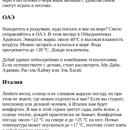
берега неглубокого моря ваши малыши с удовольствием
смогут играть в песочке.
ОАЭ
Находитесь в раздумьях, куда поехать в мае на море? Смело
отправляйтесь в ОАЭ. В этом месяце в Объединенных
Арабских Эмиратах жарко, около 40°C и высокая влажность
воздуха. Можно загорать и купаться в море. Вода
прогревается до +28 °C. Дожди исключены.
Дубай удивит небоскребами и новейшими технологиями.
Если путешествуете с детьми, стоит рассмотреть Абу-Даби,
Аджман, Рас-эль-Хайму или Эль Хасаб.
Италия
Любите весну, солнце и не слишком жаркую погоду, но при
этом не знаете, где можно отдохнуть в мае? Если вы студент,
пенсионер или деловой человек, в Италии вам будет
комфортно. В мае в этой стране цветут сады, небо ясное, а
солнце теплое, дождей практически не бывает. Комфортная
погода: около +22 °C на севере и до +25 °C на юге. Ночью
температура может опускаться до +17 °C, поэтому стоит взять