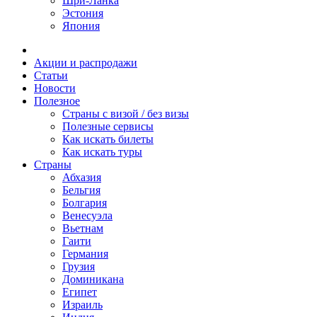
Шри-Ланка
Эстония
Япония
Акции и распродажи
Статьи
Новости
Полезное
Cтраны с визой / без визы
Полезные сервисы
Как искать билеты
Как искать туры
Страны
Абхазия
Бельгия
Болгария
Венесуэла
Вьетнам
Гаити
Германия
Грузия
Доминикана
Египет
Израиль