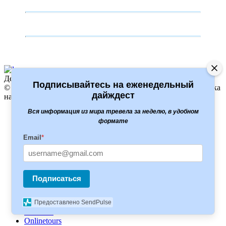
Дешевые путешествия, туры, авиаперелёты
Подписывайтесь на еженедельный
© 2024 Trip4you. При копировании материалов прямая ссылка
дайждест
на сайт обязательна
Вся информация из мира тревела за неделю, в удобном
Как найти дешевые
формате
Авиабилеты
Туры
Email
*
Отели
Полезное
Какая виза нужна
Сервисы для путешественников
Подписаться
Туры
Level travel
Предоставлено SendPulse
Travelata
Onlinetours