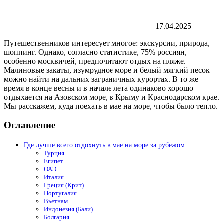
17.04.2025
Путешественников интересует многое: экскурсии, природа,
шоппинг. Однако, согласно статистике, 75% россиян,
особенно москвичей, предпочитают отдых на пляже.
Малиновые закаты, изумрудное море и белый мягкий песок
можно найти на дальних заграничных курортах. В то же
время в конце весны и в начале лета одинаково хорошо
отдыхается на Азовском море, в Крыму и Краснодарском крае.
Мы расскажем, куда поехать в мае на море, чтобы было тепло.
Оглавление
Где лучше всего отдохнуть в мае на море за рубежом
Турция
Египет
ОАЭ
Италия
Греция (Крит)
Португалия
Вьетнам
Индонезия (Бали)
Болгария