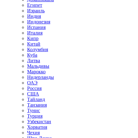
Египет
Израиль
Индия
Индонезия
Испания
Италия
Кипр
Китай
Колумбия
Куба
Литва
Мальдивы
Марокко
Нидерланды
ОАЭ
Россия
США
Тайланд
Танзания
Тунис
Турция
Узбекистан
Хорватия
Чехия