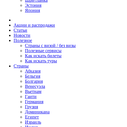
Шри-Ланка
Эстония
Япония
Акции и распродажи
Статьи
Новости
Полезное
Cтраны с визой / без визы
Полезные сервисы
Как искать билеты
Как искать туры
Страны
Абхазия
Бельгия
Болгария
Венесуэла
Вьетнам
Гаити
Германия
Грузия
Доминикана
Египет
Израиль