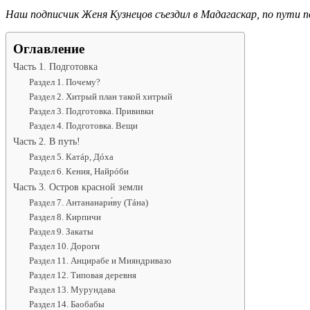
Наш подписчик Женя Кузнецов съездил в Мадагаскар, по пути
Оглавление
Часть 1. Подготовка
Раздел 1. Почему?
Раздел 2. Хитрый план такой хитрый
Раздел 3. Подготовка. Прививки
Раздел 4. Подготовка. Вещи
Часть 2. В путь!
Раздел 5. Катáр, Дóха
Раздел 6. Кения, Найрóби
Часть 3. Остров красной земли
Раздел 7. Антананари́ву (Тáна)
Раздел 8. Кирпичи
Раздел 9. Закаты
Раздел 10. Дороги
Раздел 11. Анцирабе и Мияндривазо
Раздел 12. Типовая деревня
Раздел 13. Мурундава
Раздел 14. Баобабы