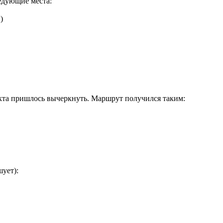
ледующие места:
)
ункта пришлось вычеркнуть. Маршрут получился таким:
ует):