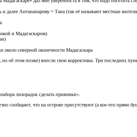
 Мадагаскаре» дал мне уверенность в том, что надо посетить с
ь и далее Антананариву = Тана (так её называют местные жители
а
икой и Мадагаскаром)
ан)
и около северной оконечности Мадагаскара
то, но об этом позже) внесли свои коррективы. Три последних п
 набора лихорадок сделать прививки».
о сообщают, что на острове присутствуют (а кое-что прямо буш