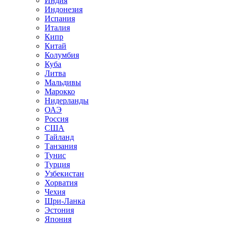
Индия
Индонезия
Испания
Италия
Кипр
Китай
Колумбия
Куба
Литва
Мальдивы
Марокко
Нидерланды
ОАЭ
Россия
США
Тайланд
Танзания
Тунис
Турция
Узбекистан
Хорватия
Чехия
Шри-Ланка
Эстония
Япония