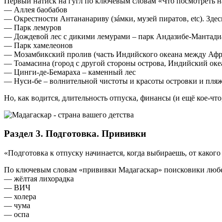
Первый натиск на гугл по ключевым словам «Что посмотреть на
— Аллея баобабов
— Окрестности Антананариву (зáмки, музей пиратов, etc). Здес
— Парк лемуров
— Дождевой лес с дикими лемурами – парк Андазибе-Мантади
— Парк хамелеонов
— Мозамбикский пролив (часть Индийского океана между Афр
— Тоамасина (город с другой стороны острова, Индийский оке
— Цинги-де-Бемараха – каменный лес
— Нуси-бе – волнительной чистоты и красоты островки и пляж
Но, как водится, длительность отпуска, финансы (и ещё кое-ч
Раздел 3. Подготовка. Прививки
«Подготовка к отпуску начинается, когда выбираешь, от какого
По ключевым словам «прививки Мадагаскар» поисковики любезн
— жёлтая лихорадка
— ВИЧ
— холера
— чума
— оспа