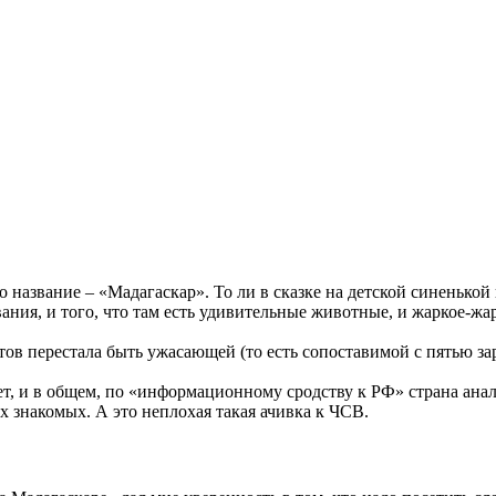
то название – «Мадагаскар». То ли в сказке на детской синенько
ания, и того, что там есть удивительные животные, и жаркое-жа
тов перестала быть ужасающей (то есть сопоставимой с пятью за
ет, и в общем, по «информационному сродству к РФ» страна ана
 знакомых. А это неплохая такая ачивка к ЧСВ.