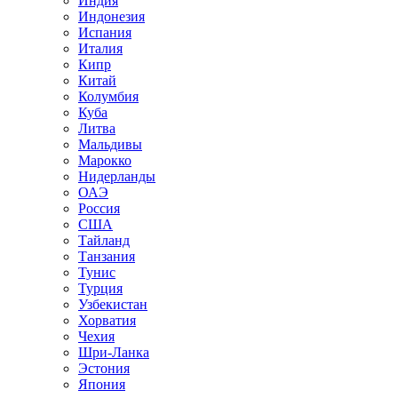
Индия
Индонезия
Испания
Италия
Кипр
Китай
Колумбия
Куба
Литва
Мальдивы
Марокко
Нидерланды
ОАЭ
Россия
США
Тайланд
Танзания
Тунис
Турция
Узбекистан
Хорватия
Чехия
Шри-Ланка
Эстония
Япония