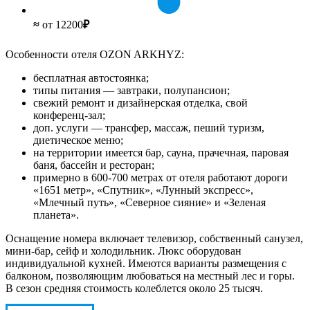
≈
от 12200
₽
Особенности отеля OZON ARKHYZ:
бесплатная автостоянка;
типы питания — завтраки, полупансион;
свежий ремонт и дизайнерская отделка, свой
конференц-зал;
доп. услуги — трансфер, массаж, пеший туризм,
диетическое меню;
на территории имеется бар, сауна, прачечная, паровая
баня, бассейн и ресторан;
примерно в 600-700 метрах от отеля работают дороги
«1651 метр», «Спутник», «Лунный экспресс»,
«Млечный путь», «Северное сияние» и «Зеленая
планета».
Оснащение номера включает телевизор, собственный санузел,
мини-бар, сейф и холодильник. Люкс оборудован
индивидуальной кухней. Имеются варианты размещения с
балконом, позволяющим любоваться на местный лес и горы.
В сезон средняя стоимость колеблется около 25 тысяч.