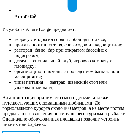
≈
от 4500
₽
Из удобств Allure Lodge предлагает:
террасу с видом на горы и лобби для отдыха;
прокат спортинвентаря, снегоходов и квадроциклов;
ресторан, баню, бар при открытом бассейне с
подогревом;
детям — специальный клуб, игровую комнату и
площадку;
организацию и помощь с проведением банкета или
мероприятия;
типы питания — завтрак, шведский стол или
упакованный ланч;
Администрация принимает семьи с детьми, а также
путешествующих с домашними любимцами. До
горнолыжного курорта около 800 метров, а на месте гостям
предлагают развлечения по типу пешего туризма и рыбалки.
Специально оборудованная площадка позволит устроить
пикник или барбекю.