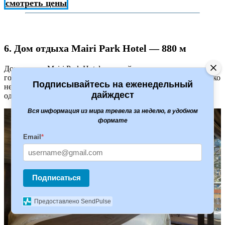
смотреть цены
6. Дом отдыха Mairi Park Hotel — 880 м
Дом отдыха Mairi Park Hotel — дизайн-отель недалеко от
горнолыжного курорта Архыз, где можно снять номер. Далеко
Подписывайтесь на еженедельный
не дешевый, но, пожалуй, один из самых тихих, красивых и
дайждест
одновременно комфортабельных вариантов размещения.
Вся информация из мира тревела за неделю, в удобном
формате
Email
*
Подписаться
Предоставлено SendPulse