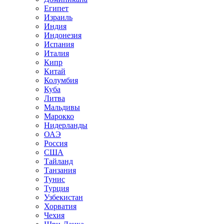
Египет
Израиль
Индия
Индонезия
Испания
Италия
Кипр
Китай
Колумбия
Куба
Литва
Мальдивы
Марокко
Нидерланды
ОАЭ
Россия
США
Тайланд
Танзания
Тунис
Турция
Узбекистан
Хорватия
Чехия