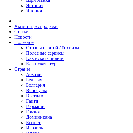
Шри-Ланка
Эстония
Япония
Акции и распродажи
Статьи
Новости
Полезное
Cтраны с визой / без визы
Полезные сервисы
Как искать билеты
Как искать туры
Страны
Абхазия
Бельгия
Болгария
Венесуэла
Вьетнам
Гаити
Германия
Грузия
Доминикана
Египет
Израиль